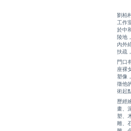
劉柏
工作
於中
陵地
內外
扶疏
門口
座裸
塑像
徵他
術起
歷經
畫、
塑、
雕、
雕、