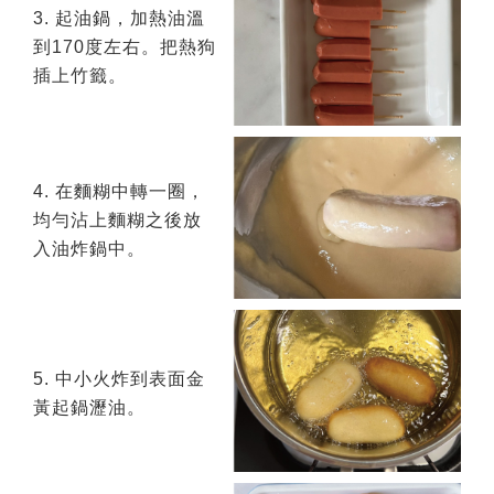
3. 起油鍋，加熱油溫
到170度左右。把熱狗
插上竹籤。
4. 在麵糊中轉一圈，
均勻沾上麵糊之後放
入油炸鍋中。
5. 中小火炸到表面金
黃起鍋瀝油。