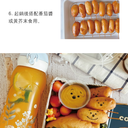
6. 起鍋後搭配番茄醬
或黃芥末食用。