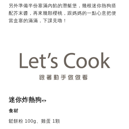
另外準備半份塞滿內餡的潛艇堡，幾根迷你熱狗搭
配芥末醬，再來幾顆櫻桃，跟媽媽的一點心意把便
當盒塞的滿滿，下課見嚕！
迷你炸熱狗
🌭️
食材
鬆餅粉 100g、雞蛋 1顆