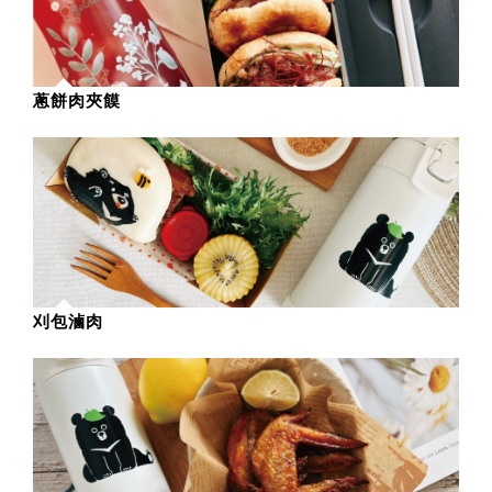
蔥餅肉夾饃
刈包滷肉