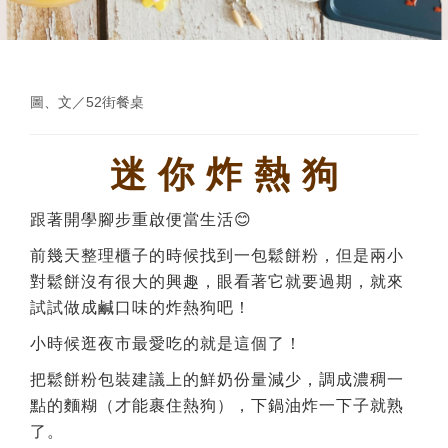
圖、文／52街餐桌
迷 你 炸 熱 狗
跟著開學腳步重啟便當生活😊
前幾天整理櫃子的時候找到一包鬆餅粉，但是兩小
對鬆餅沒有很大的興趣，眼看著它就要過期，就來
試試做成鹹口味的炸熱狗吧！
小時候逛夜市最愛吃的就是這個了！
把鬆餅粉包裝建議上的鮮奶份量減少，調成濃稠一
點的麵糊（才能裹住熱狗），下鍋油炸一下子就熟
了。