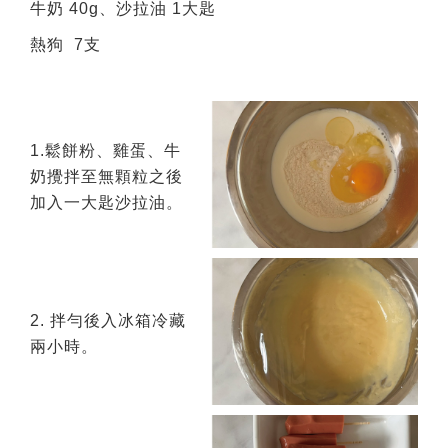
牛奶 40g、沙拉油 1大匙
熱狗 7支
1.鬆餅粉、雞蛋、牛
奶攪拌至無顆粒之後
加入一大匙沙拉油。
2. 拌勻後入冰箱冷藏
兩小時。