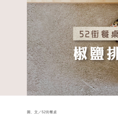
圖、文／52街餐桌