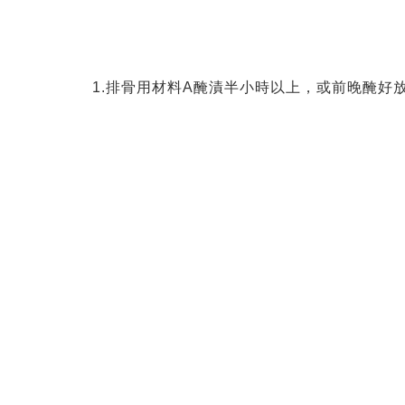
1.排骨用材料A醃漬半小時以上，或前晚醃好