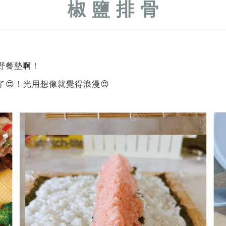
椒 鹽 排 骨
野餐墊啊！
😍！光用想像就覺得浪漫😍