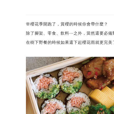
🌸櫻花季開跑了，賞櫻的時候你會帶什麼？
除了腳架、零食、飲料⋯之外，當然還要必備
在樹下野餐的時候如果還下起櫻花雨就更完美了