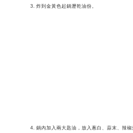
3. 炸到金黃色起鍋瀝乾油份。
4. 鍋內加入兩大匙油，放入蔥白、蒜末、辣