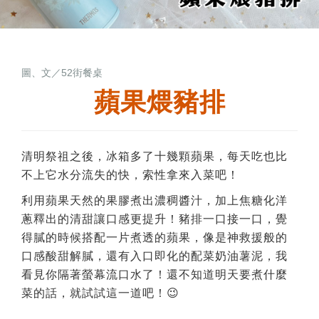
圖、文／52街餐桌
蘋果煨豬排
清明祭祖之後，冰箱多了十幾顆蘋果，每天吃也比
不上它水分流失的快，索性拿來入菜吧！
利用蘋果天然的果膠煮出濃稠醬汁，加上焦糖化洋
蔥釋出的清甜讓口感更提升！豬排一口接一口，覺
得膩的時候搭配一片煮透的蘋果，像是神救援般的
口感酸甜解膩，還有入口即化的配菜奶油薯泥，我
看見你隔著螢幕流口水了！還不知道明天要煮什麼
菜的話，就試試這一道吧！😉