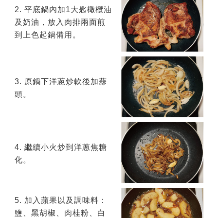
2. 平底鍋內加1大匙橄欖油
及奶油，放入肉排兩面煎
到上色起鍋備用。
3. 原鍋下洋蔥炒軟後加蒜
頭。
4. 繼續小火炒到洋蔥焦糖
化。
5. 加入蘋果以及調味料：
鹽、黑胡椒、肉桂粉、白