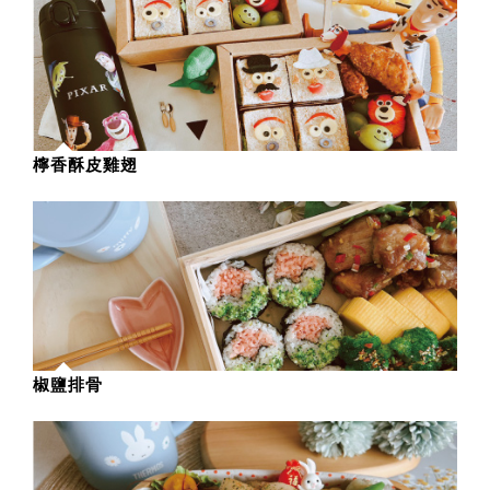
檸香酥皮雞翅
椒鹽排骨