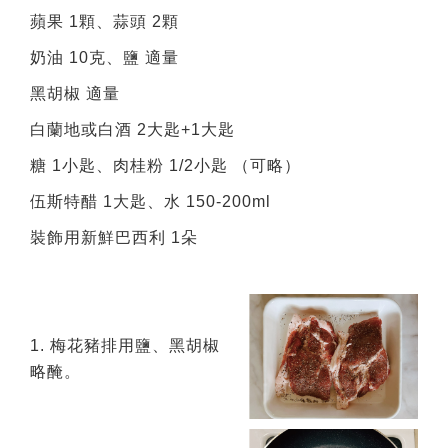
蘋果 1顆、蒜頭 2顆
奶油 10克、鹽 適量
黑胡椒 適量
白蘭地或白酒 2大匙+1大匙
糖 1小匙、肉桂粉 1/2小匙 （可略）
伍斯特醋 1大匙、水 150-200ml
裝飾用新鮮巴西利 1朵
1. 梅花豬排用鹽、黑胡椒
略醃。