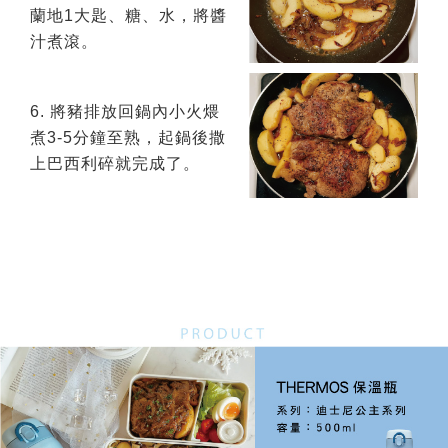
蘭地1大匙、糖、水，將醬
汁煮滾。
6. 將豬排放回鍋內小火煨
煮3-5分鐘至熟，起鍋後撒
上巴西利碎就完成了。