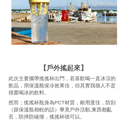
【戶外搖起來】
此次主要攜帶搖搖杯出門，若喜歡喝一直冰涼的
飲品，用保溫瓶保冷效果佳，但其實我個人不是
很愛喝冰的飲料。
然而；搖搖杯瓶身為PCT材質，耐用度佳，防刮
（跟保溫瓶相較的話）畢竟戶外活動,東西都亂
丟，防摔防碰撞，搖搖杯很可以。