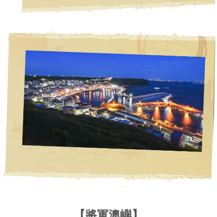
【將軍澳嶼】