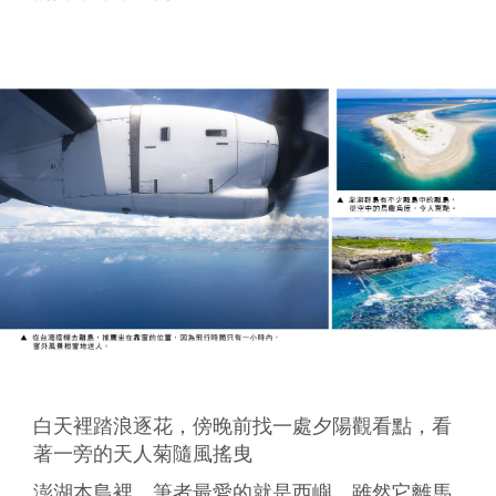
白天裡踏浪逐花，傍晚前找一處夕陽觀看點，看
著一旁的天人菊隨風搖曳
澎湖本島裡，筆者最愛的就是西嶼，雖然它離馬