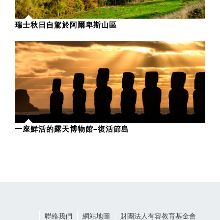
瑞士秋日自駕於阿爾卑斯山區
一座鮮活的露天博物館–復活節島
聯絡我們
網站地圖
財團法人有容教育基金會