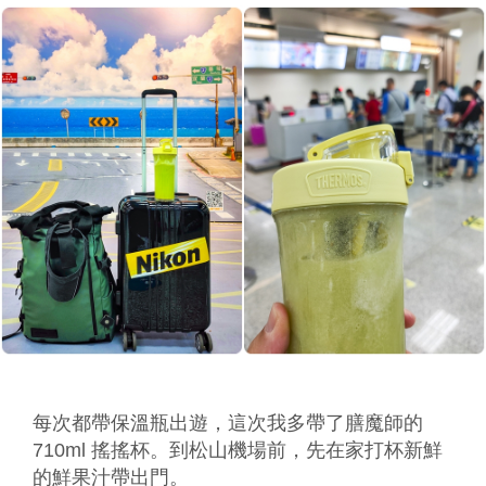
每次都帶保溫瓶出遊，這次我多帶了膳魔師的
710ml 搖搖杯。到松山機場前，先在家打杯新鮮
的鮮果汁帶出門。