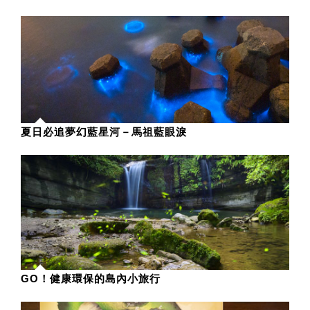
夏日必追夢幻藍星河－馬祖藍眼淚
GO！健康環保的島內小旅行