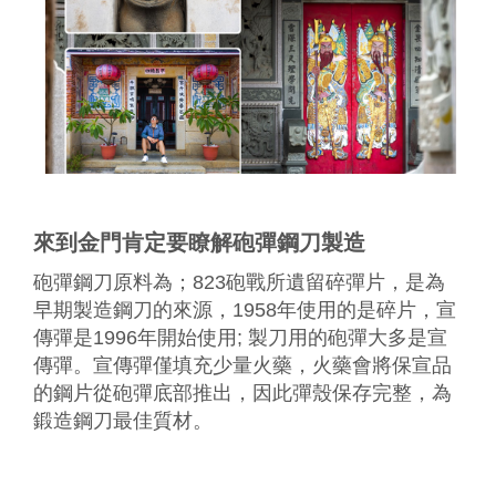
來到金門肯定要瞭解砲彈鋼刀製造
砲彈鋼刀原料為；823砲戰所遺留碎彈片，是為
早期製造鋼刀的來源，1958年使用的是碎片，宣
傳彈是1996年開始使用; 製刀用的砲彈大多是宣
傳彈。宣傳彈僅填充少量火藥，火藥會將保宣品
的鋼片從砲彈底部推出，因此彈殼保存完整，為
鍛造鋼刀最佳質材。