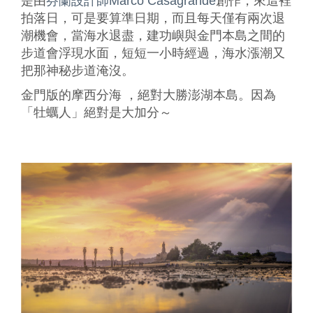
是由
芬蘭設計師Marco Casagrande
創作，來這裡
拍落日，可是要算準日期，而且每天僅有兩次退
潮機會，當海水退盡，建功嶼與金門本島之間的
步道會浮現水面，短短一小時經過，海水漲潮又
把那神秘步道淹沒。
金門版的摩西分海 ，絕對大勝澎湖本島。因為
「牡蠣人」絕對是大加分～