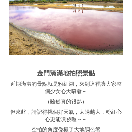
金門滿滿地拍照景點
近期滿夯的景點就是粉紅湖，來到這裡讓大家整
個少女心大噴發～
（雖然真的很熱）
但來此，請記得挑個好天氣，太陽越大，粉紅心
心更能噴發喔～～
空拍的角度像極了大地調色盤