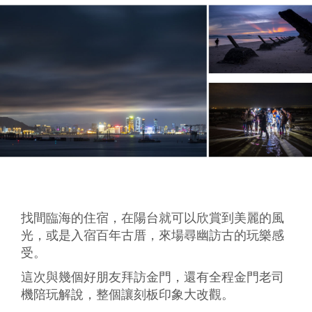
找間臨海的住宿，在陽台就可以欣賞到美麗的風
光，或是入宿百年古厝，來場尋幽訪古的玩樂感
受。
這次與幾個好朋友拜訪金門，還有全程金門老司
機陪玩解說，整個讓刻板印象大改觀。