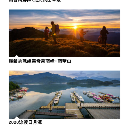
輕鬆挑戰絕美奇萊南峰+南華山
2020泳渡日月潭