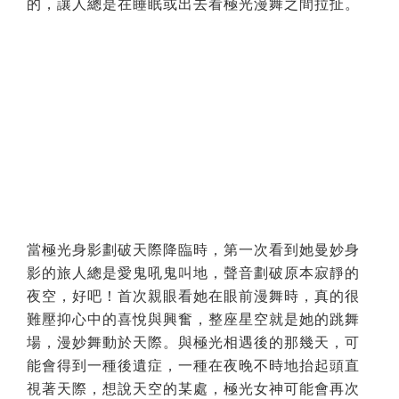
的，讓人總是在睡眠或出去看極光漫舞之間拉扯。
當極光身影劃破天際降臨時，第一次看到她曼妙身
影的旅人總是愛鬼吼鬼叫地，聲音劃破原本寂靜的
夜空，好吧！首次親眼看她在眼前漫舞時，真的很
難壓抑心中的喜悅與興奮，整座星空就是她的跳舞
場，漫妙舞動於天際。與極光相遇後的那幾天，可
能會得到一種後遺症，一種在夜晚不時地抬起頭直
視著天際，想說天空的某處，極光女神可能會再次