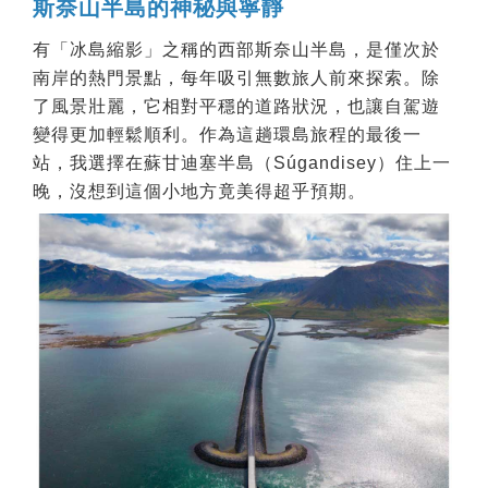
斯奈山半島的神秘與寧靜
有「冰島縮影」之稱的西部斯奈山半島，是僅次於
南岸的熱門景點，每年吸引無數旅人前來探索。除
了風景壯麗，它相對平穩的道路狀況，也讓自駕遊
變得更加輕鬆順利。作為這趟環島旅程的最後一
站，我選擇在蘇甘迪塞半島（Súgandisey）住上一
晚，沒想到這個小地方竟美得超乎預期。