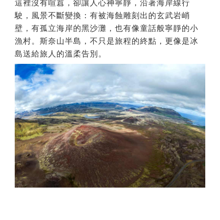
這裡沒有喧囂，卻讓人心神寧靜，沿著海岸線行
駛，風景不斷變換：有被海蝕雕刻出的玄武岩峭
壁，有孤立海岸的黑沙灘，也有像童話般寧靜的小
漁村。斯奈山半島，不只是旅程的終點，更像是冰
島送給旅人的溫柔告別。