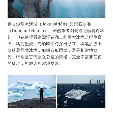
傑古沙龍冰河湖（Jökulsárlón）與鑽石沙灘
（Diamond Beach）。雖然筆者剛去過北極看過冰
川，但在這裡看到漂浮在湖上的巨大冰塊藍得像寶
石，鷗鳥盤旋，海豹時不時探出頭來，與黑沙灘上
散落著晶瑩冰塊，如鑽石般閃爍，還是相當地驚
艷，特別是它們就在公路的旁邊，完全不需要任何
的徒步，對旅人相當地友善。