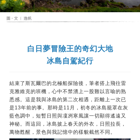
白日夢冒險王的奇幻大地
冰島自駕紀行
結束了斯瓦爾巴的北極船探險後，筆者搭上飛往雷
克雅維克的班機，心中不禁湧上一股難以言喻的熟
悉感。這是我與冰島的第二次相遇，距離上一次已
是13年前的事。那時是11月，初冬的冰島籠罩在灰
藍色調中，短暫日照與凜冽寒風讓一切顯得遙遠又
神秘。而這回，冰島披上春天的外衣，日照拉長，
萬物甦醒，景色與我記憶中的樣貌截然不同。