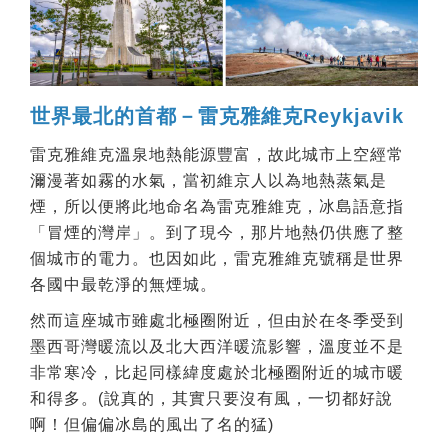
世界最北的首都－雷克雅維克Reykjavik
雷克雅維克溫泉地熱能源豐富，故此城市上空經常
濔漫著如霧的水氣，當初維京人以為地熱蒸氣是
煙，所以便將此地命名為雷克雅維克，冰島語意指
「冒煙的灣岸」。到了現今，那片地熱仍供應了整
個城市的電力。也因如此，雷克雅維克號稱是世界
各國中最乾淨的無煙城。
然而這座城市雖處北極圈附近，但由於在冬季受到
墨西哥灣暖流以及北大西洋暖流影響，溫度並不是
非常寒冷，比起同樣緯度處於北極圈附近的城市暖
和得多。(說真的，其實只要沒有風，一切都好說
啊！但偏偏冰島的風出了名的猛)