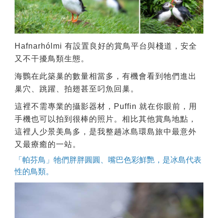
Hafnarhólmi 有設置良好的賞鳥平台與棧道，安全
又不干擾鳥類生態。
海鸚在此築巢的數量相當多，有機會看到牠們進出
巢穴、跳躍、拍翅甚至叼魚回巢。
這裡不需專業的攝影器材，Puffin 就在你眼前，用
手機也可以拍到很棒的照片。相比其他賞鳥地點，
這裡人少景美鳥多，是我整趟冰島環島旅中最意外
又最療癒的一站。
「帕芬鳥」牠們胖胖圓圓、嘴巴色彩鮮艷，是冰島代表
性的鳥類。