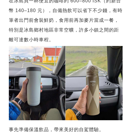
在冰島買一杯便宜的咖啡約 600–800 ISK（約新台
幣 140–180 元），自備熱飲可以省下不少錢，有時
筆者出門前會裝鮮奶，食用前再加麥片當成一餐，
特別是冰島鄉村地區非常空曠，許多小鎮之間的距
離可達數小時車程。
事先準備保溫飲品，帶來美好的自駕體驗。