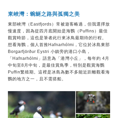
東峽灣：蜿蜒之路與孤獨之美
東部峽灣（Eastfjords）常被遊客略過，但我選擇放
慢速度，因為從四月底開始是海鸚（Puffins）最佳
觀賞時節，這也是筆者此行來冰鳥最期待的行程。
想看海鸚，個人首推Hafnarhólmi，它位於冰島東部
Borgarfjörður Eystri 小鎮旁的港口小島，
「Hafnarhólmi」語意為「港灣小丘」，每年約 4月
中旬至8月中旬，是最佳賞鳥季，特別是觀賞海鸚
Puffin繁殖期。這裡是冰島為數不多能近距離觀看海
鸚的地方之一，且不需搭船。