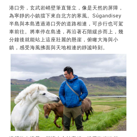
港口旁，玄武岩峭壁筆直聳立，像是天然的屏障，
為寧靜的小鎮擋下來自北方的寒風。Súgandisey
半島與本島透過港口旁的道路相連，可步行也可駕
車前往。將車停在島邊，再沿著石階緩步而上，幾
分鐘後就能站上這座壯麗的懸崖，俯瞰大海與小
鎮，感受海風拂面與天地相連的靜謐時刻。