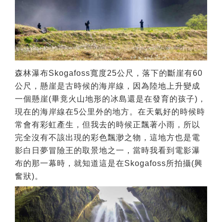
森林瀑布Skogafoss寬度25公尺，落下的斷崖有60
公尺，懸崖是古時候的海岸線，因為陸地上升變成
一個懸崖(畢竟火山地形的冰島還是在發育的孩子)，
現在的海岸線在5公里外的地方。在天氣好的時候時
常會有彩虹產生，但我去的時候正飄著小雨，所以
完全沒有不該出現的彩色飄渺之物，這地方也是電
影白日夢冒險王的取景地之一，當時我看到電影瀑
布的那一幕時，就知道這是在Skogafoss所拍攝(興
奮狀)。