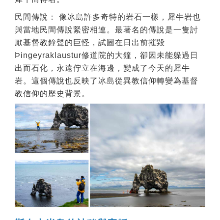
民間傳說： 像冰島許多奇特的岩石一樣，犀牛岩也
與當地民間傳說緊密相連。最著名的傳說是一隻討
厭基督教鐘聲的巨怪，試圖在日出前摧毀
Þingeyraklaustur修道院的大鐘，卻因未能躲過日
出而石化，永遠佇立在海邊，變成了今天的犀牛
岩。這個傳說也反映了冰島從異教信仰轉變為基督
教信仰的歷史背景。