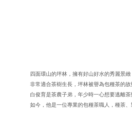
四面環山的坪林，擁有好山好水的秀麗景緻
非常適合茶樹生長，坪林被譽為包種茶的故
白俊育是茶農子弟，年少時一心想要逃離茶
如今，他是一位專業的包種茶職人，種茶、