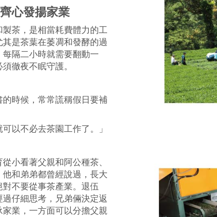
齊心發揚家業
和製茶，是相當耗費體力的工
尤其是茶葉在萎凋和發酵的過
，每隔二小時就需要翻動一
必須徹夜不眠守護。
書的時候，常常謊稱假日要補
就可以不必去茶園工作了。」
育從小看著父親和阿公種茶、
，他和弟弟都曾經說過，長大
絕對不要從事茶產業。退伍
經過仔細思考，兄弟倆決定返
承家業，一方面可以分擔父親