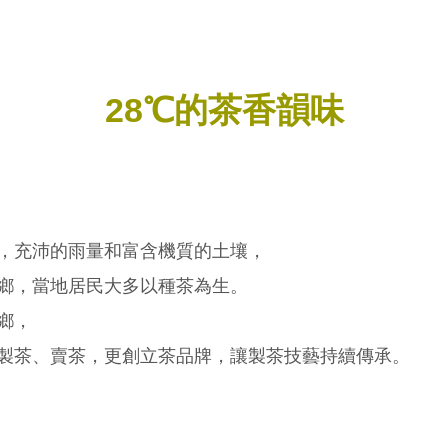
28℃的茶香韻味
，充沛的雨量和富含機質的土壤，
鄉，當地居民大多以種茶為生。
鄉，
製茶、賣茶，更創立茶品牌，讓製茶技藝持續傳承。