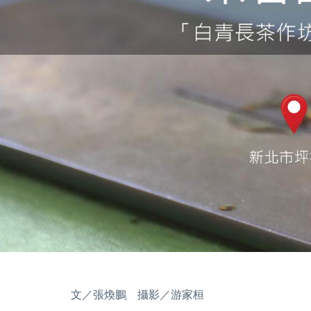
文／張煥鵬 攝影／游家桓