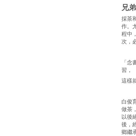
兄弟
採茶
作。
程中
次，
「念
習，
這樣
白俊
做茶
以後
後，
鄉繼