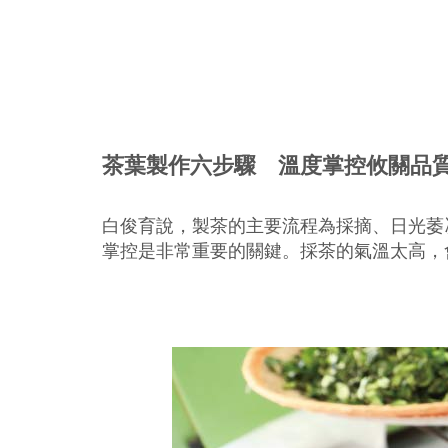
茶葉製作六步驟 溫度掌控攸關品
白俊育說，製茶的主要流程為採摘、日光萎
掌控是非常重要的關鍵。採茶的氣溫太高，