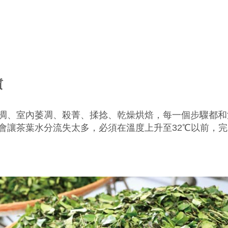
質
凋、室內萎凋、殺菁、揉捻、乾燥烘焙，每一個步驟都和
會讓茶葉水分流失太多，必須在溫度上升至32℃以前，