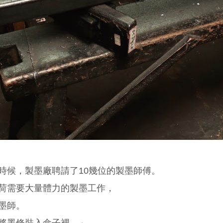
時候，製墨廠聘請了10幾位的製墨師傅。
荷需要大量體力的製墨工作，
墨師。