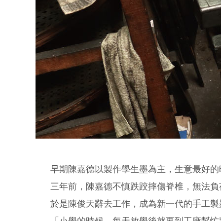
早期陳嘉德以製作學生墨為主，生意最好的
三年前，陳嘉德不慎跌跤摔傷脊椎，無法負
於是陳俊天辭去工作，成為新一代的手工製