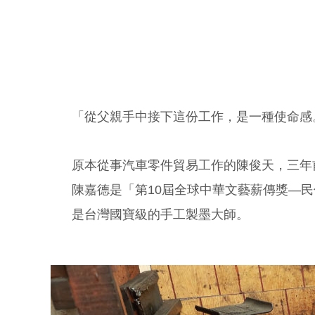
「從父親手中接下這份工作，是一種使命感
原本從事汽車零件貿易工作的陳俊天，三年
陳嘉德是「第10屆全球中華文藝薪傳獎—民
是台灣國寶級的手工製墨大師。