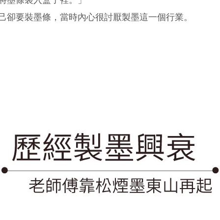
將墨條裝入盒子裡。」
己卻要裝墨條，當時內心很討厭製墨這一個行業。