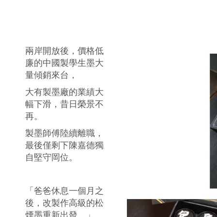
兩岸開放後，價格低
廉的中國製學生墨大
量傾銷來台，
大有製墨廠的業績大
幅下滑，昔日榮景不
再。
製墨師傅陸續離職，
最後僅剩下陳嘉德獨
自堅守岡位。
「爸爸休息一個月之
後，改製作高級的松
煙墨重新出發。」