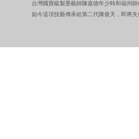
台灣國寶級製墨藝師陳嘉德年少時和福州師
如今這項技藝傳承給第二代陳俊天，即將失