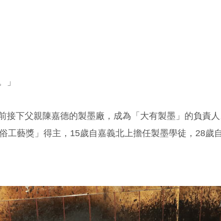
。」
前接下父親陳嘉德的製墨廠，成為「大有製墨」的負責人
俗工藝獎」得主，15歲自嘉義北上擔任製墨學徒，28歲