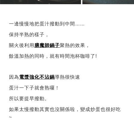
一邊慢慢地把蛋汁撥動到中間…...
保持半熟的樣子，
關火後利用
膳魔師鍋子
聚熱的效果，
餘溫加熱的同時，就有時間泡杯咖啡了!
因為
電漿強化不沾鍋
導熱很快速
蛋汁一下子就會熟囉！
所以要提早撥動。
如果太慢撥動其實也沒關係啦，變成炒蛋也很好吃
~