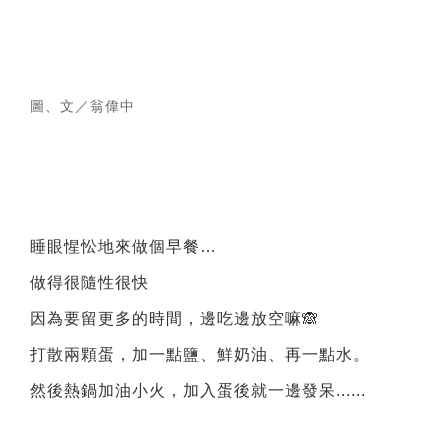
圖、文／翁偉中
睡眼惺忪地來做個早餐…
做得很隨性很快
因為要留更多的時間，邊吃邊放空嘛🙈
打散兩顆蛋，加一點鹽、鮮奶油、再一點水。
然後熱鍋加油小火，加入蛋後就一邊發呆......