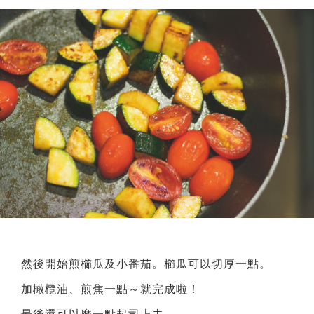
然後開始煎櫛瓜及小番茄。櫛瓜可以切厚一點。
加橄欖油、煎焦一點～就完成啦！