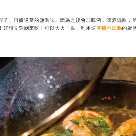
蝦子，再撒適當的鹽調味。因為之後會加啤酒，啤酒偏甜，
！好想立刻剝來吃！可以大火一點，利用這
厚鑄不沾鍋
的聚