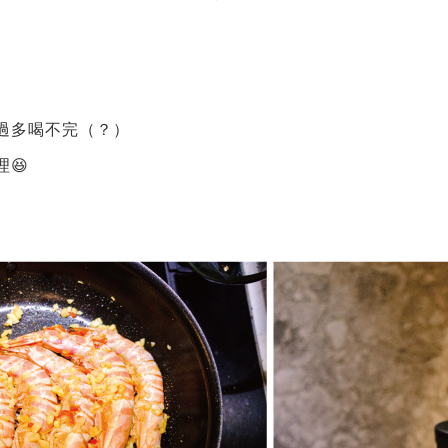
過多喝不完（？）
😆