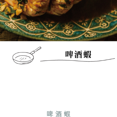
啤 酒 蝦