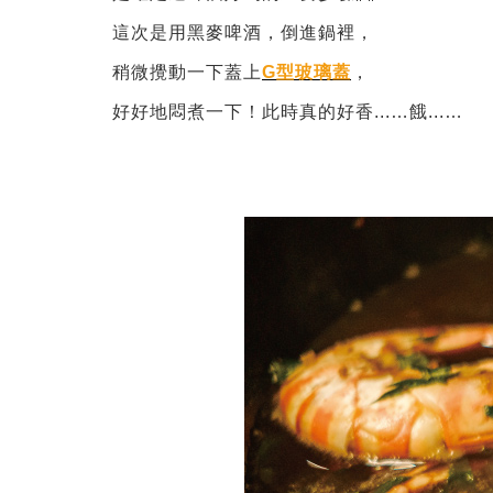
這次是用黑麥啤酒，倒進鍋裡，
稍微攪動一下蓋上
G型玻璃蓋
，
好好地悶煮一下！此時真的好香...…餓...…