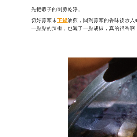
先把蝦子的刺剪乾淨。
切好蒜頭末
下鍋
油煎，聞到蒜頭的香味後放入
一點點的辣椒，也灑了一點胡椒，真的很香啊