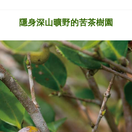
隱身深山曠野的苦茶樹園