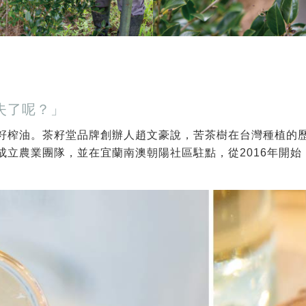
失了呢？」
籽榨油。茶籽堂品牌創辦人趙文豪說，苦茶樹在台灣種植的
成立農業團隊，並在宜蘭南澳朝陽社區駐點，從2016年開始