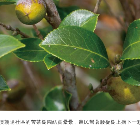
南澳朝陽社區的苦茶樹園結實纍纍，農民彎著腰從樹上摘下一