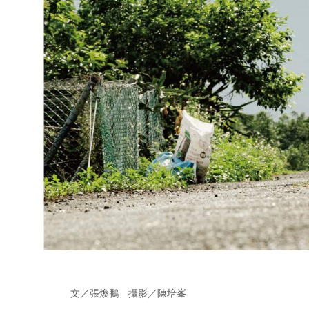
文／張煥鵬 攝影／陳培峯