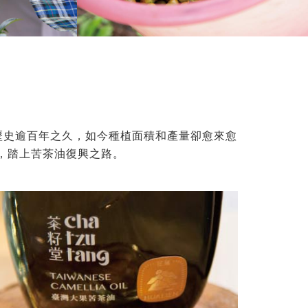
歷史逾百年之久，如今種植面積和產量卻愈來愈
，踏上苦茶油復興之路。