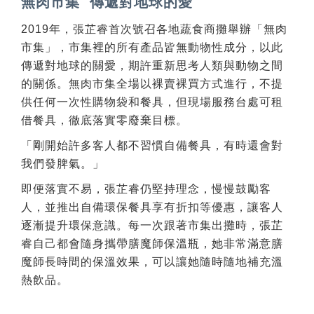
無肉市集 傳遞對地球的愛
2019年，張芷睿首次號召各地蔬食商攤舉辦「無肉
市集」，市集裡的所有產品皆無動物性成分，以此
傳遞對地球的關愛，期許重新思考人類與動物之間
的關係。無肉市集全場以裸賣裸買方式進行，不提
供任何一次性購物袋和餐具，但現場服務台處可租
借餐具，徹底落實零廢棄目標。
「剛開始許多客人都不習慣自備餐具，有時還會對
我們發脾氣。」
即便落實不易，張芷睿仍堅持理念，慢慢鼓勵客
人，並推出自備環保餐具享有折扣等優惠，讓客人
逐漸提升環保意識。每一次跟著市集出攤時，張芷
睿自己都會隨身攜帶膳魔師保溫瓶，她非常滿意膳
魔師長時間的保溫效果，可以讓她隨時隨地補充溫
熱飲品。