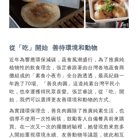
從「吃」開始 善待環境和動物
近年為響應環保減碳，蔬食風潮盛行，為了推廣純
植物性的飲食理念，張芷睿跟著由台灣各地蔬食商
攤組成的「素食小夜市」全台跑透透，最高紀錄一
年跑了70場。「善良肉圓」這道純素台灣平民小
吃，也幸運獲得民眾喜愛。張芷睿說，從「吃」開
始，我們可以選擇更友善環境和動物的方式。
為實踐環保理念，善良肉圓除了推廣純素生活，也
倡導不使用一次性碗筷，鼓勵客人自備餐具前來購
買。在一次又一次的擺攤經驗裡，她發現愈來愈多
人開始重視環境永續、友善動物等議題，彼此相互