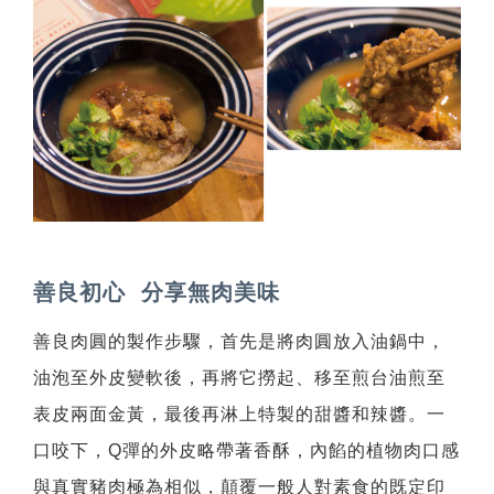
善良初心 分享無肉美味
善良肉圓的製作步驟，首先是將肉圓放入油鍋中，
油泡至外皮變軟後，再將它撈起、移至煎台油煎至
表皮兩面金黃，最後再淋上特製的甜醬和辣醬。一
口咬下，Q彈的外皮略帶著香酥，內餡的植物肉口感
與真實豬肉極為相似，顛覆一般人對素食的既定印