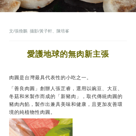
文/張煥鵬 攝影/黃子軒、陳培峯
愛護地球的無肉新主張
肉圓是台灣最具代表性的小吃之一。
「善良肉圓」創辦人張芷睿，選用以豌豆、大豆、
冬菇和米製作而成的「新豬肉」，取代傳統肉圓的
豬肉內餡，製作出兼具美味和健康，且更加友善環
境的純植物性肉圓。