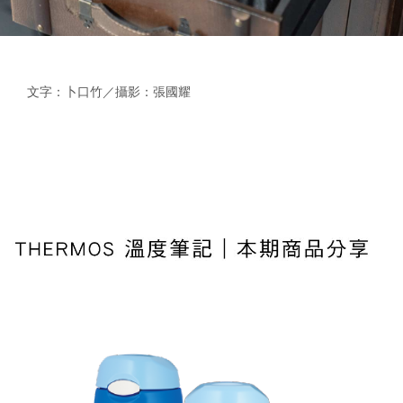
文字：卜口竹／攝影：張國耀
迪士尼正版保冷水壺400ml
FHL-401FDS-BLS