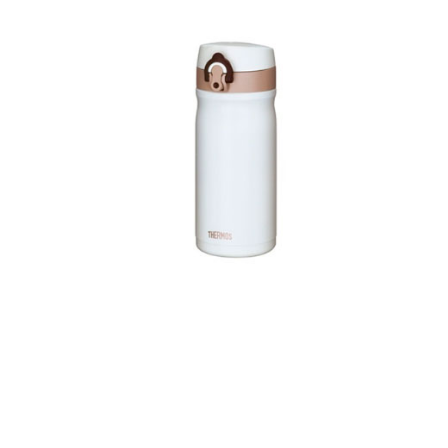
新一代蘋果原味鍋單柄湯鍋18cm
SAN-S18