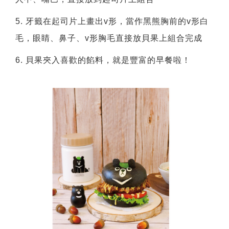
5. 牙籤在起司片上畫出v形，當作黑熊胸前的v形白
毛，眼睛、鼻子、v形胸毛直接放貝果上組合完成
6. 貝果夾入喜歡的餡料，就是豐富的早餐啦！