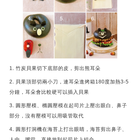
1. 竹炭貝果切下底部的皮，剪出熊耳朵
2. 貝果頂部切兩小刀，連耳朵進烤箱180度加熱3-5
分鐘，耳朵會比較硬可以插入貝果
3. 圓形壓模、橢圓壓模在起司片上壓出眼白、鼻子
部分，沒有壓模可以用吸管取代
4. 圓形打洞機在海苔上打出眼睛，海苔剪出鼻子、
人中、嘴巴，直接放到起司片上組合