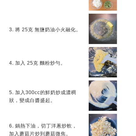
3. 將 25克 無鹽奶油小火融化。
4. 加入 25克 麵粉炒勻。
5. 加入300cc的鮮奶炒成濃稠
狀，變成白醬盛起。
6. 鍋熱下油，切丁洋蔥炒軟，
加入蘑菇片炒到蘑菇微焦。