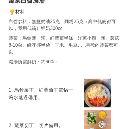
蔬菜白醬濃湯
材料
白醬炒料：無鹽奶油25克、麵粉25克（高中低筋都可
以，我用低筋）鮮奶300cc
蔬菜：馬鈴薯一顆、紅蘿蔔半條、洋蔥小顆一顆、蘑菇
8-10朵、綠花椰半朵、玉米、毛豆…...喜歡的蔬菜都可
以
濃湯所需鮮奶：約600cc
1. 馬鈴薯丁、紅蘿蔔丁電鍋一
碗水蒸過備用。
2. 蔬菜切丁、切片備用。