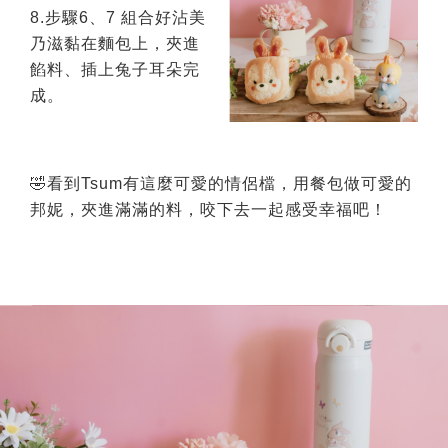
8.步驟6、7 組合好沾美
乃滋黏在麵包上，夾進
餡料、插上兔子耳朵完
成。
🤣看到Tsum有這麼可愛的情侶檔，用餐包做可愛的
邦妮，夾進滿滿的料，咬下去一起感受幸福吧！