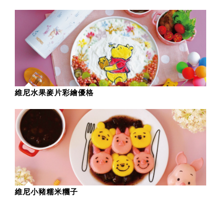
維尼水果麥片彩繪優格
維尼小豬糯米糰子