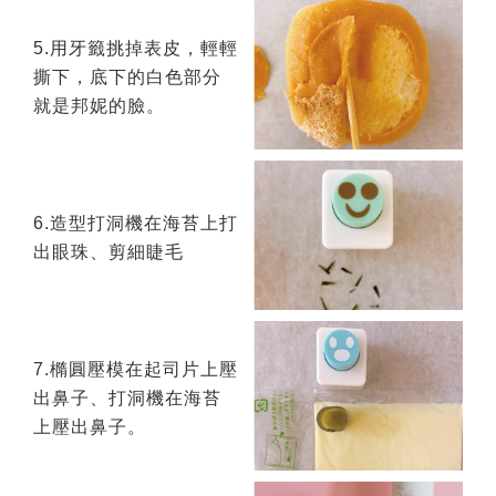
5.用牙籤挑掉表皮，輕輕
撕下，底下的白色部分
就是邦妮的臉。
6.造型打洞機在海苔上打
出眼珠、剪細睫毛
7.橢圓壓模在起司片上壓
出鼻子、打洞機在海苔
上壓出鼻子。