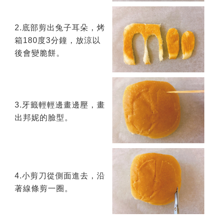
2.底部剪出兔子耳朵，烤
箱180度3分鐘，放涼以
後會變脆餅。
3.牙籤輕輕邊畫邊壓，畫
出邦妮的臉型。
4.小剪刀從側面進去，沿
著線條剪一圈。