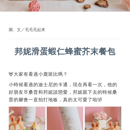
圖、文／毛毛毛起來
邦妮滑蛋蝦仁蜂蜜芥末餐包
🦌大家有看過小鹿斑比嗎？
小時候看過的迪士尼的卡通，現在再看一次，他的
好朋友🐰桑普和邦妮談戀愛，邦妮親下去的時候桑
普的腳會一直拍打地板，真的太可愛了啦🤣