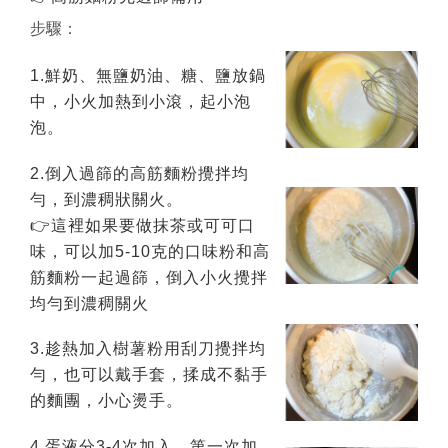
步驟：
1.鮮奶、無鹽奶油、糖、鹽放鍋
中，小火加熱到小滾，起小泡
泡。
2.倒入過篩的高筋麵粉攪拌均
勻，到濃稠狀關火。
👉這裡如果要做抹茶或可可口
味，可以加5-10克的口味粉和高
筋麵粉一起過篩，倒入小火攪拌
均勻到濃稠關火
3.趁熱加入樹薯粉用刮刀攪拌均
勻，也可以戴手套，揉成不黏手
的麵團，小心燙手。
4.蛋液分3-4次加入，第一次加