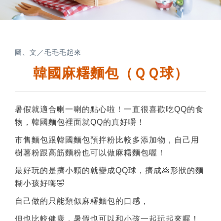
圖、文／毛毛毛起來
韓國麻糬麵包（ＱＱ球）
暑假就適合喇一喇的點心啦！一直很喜歡吃QQ的食
物，韓國麵包裡面就QQ的真好嚼！
市售麵包跟韓國麵包預拌粉比較多添加物，自己用
樹薯粉跟高筋麵粉也可以做麻糬麵包喔！
最好玩的是擠小顆的就變成QQ球，擠成💩形狀的麵
糊小孩好嗨🤣
自己做的只能類似麻糬麵包的口感，
但也比較健康，暑假也可以和小孩一起玩起來喔！