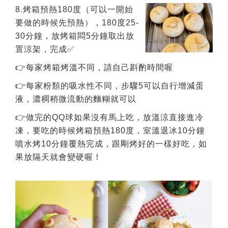
8.烤箱預熱180度（可以一開始
要做的時候先預熱），180度25-
30分鐘，放烤箱悶5分鐘取出放
置涼架，完成✅
👉每家烤箱烤溫不同，請自己斟酌時間喔
👉每家粉類的吸水性不同，步驟5可以自行增減蛋
液，濃稠稍微流動的麵糊就可以
👉做完的QQ球如果沒有馬上吃，放溫涼直接進冷
凍，要吃的時候烤箱預熱180度，室溫退冰10分鐘
噴水烤10分鐘覆熱完成，跟剛烤好的一樣好吃，如
果放隔天就會變硬喔！