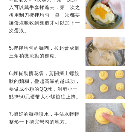
入可以戴手套揉進去，第二次之
後用刮刀攪拌均勻，每一次都要
讓蛋液吸收到麵糰才可以加下一
次蛋液。
5.攪拌均勻的麵糊，拉起會成倒
三角稍微流動的麵糊。
6.麵糊裝擠花袋，剪開擠上螺旋
狀的麵糊，疊越高澎的越成功，
要做成小顆的QQ球，洞剪小一
點擠50元硬幣大小螺旋往上擠。
7.擠好的麵糊噴水，手沾水輕輕
整形一下擠完彎勾的地方。