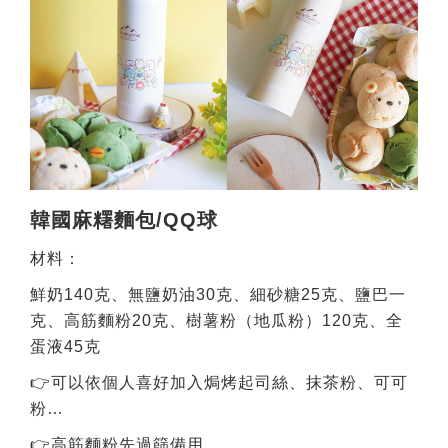
韓國麻糬麵包/QQ球
材料：
鮮奶140克、無鹽奶油30克、細砂糖25克、鹽巴一
克、高筋麵粉20克、樹薯粉（地瓜粉）120克、全
蛋液45克
👉可以依個人喜好加入焗烤起司絲、抹茶粉、可可
粉…
👉高筋麵粉先過篩備用