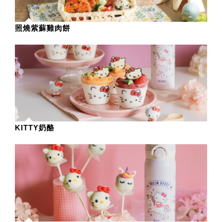
照燒紫蘇雞肉餅
KITTY奶酪