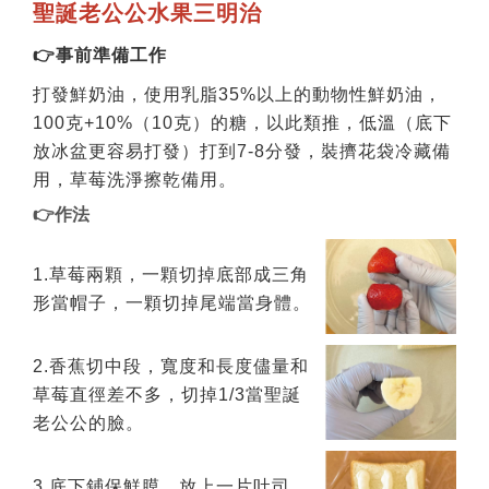
聖誕老公公水果三明治
👉事前準備工作
打發鮮奶油，使用乳脂35%以上的動物性鮮奶油，
100克+10%（10克）的糖，以此類推，低溫（底下
放冰盆更容易打發）打到7-8分發，裝擠花袋冷藏備
用，草莓洗淨擦乾備用。
👉作法
1.草莓兩顆，一顆切掉底部成三角
形當帽子，一顆切掉尾端當身體。
2.香蕉切中段，寬度和長度儘量和
草莓直徑差不多，切掉1/3當聖誕
老公公的臉。
3.底下鋪保鮮膜，放上一片吐司，