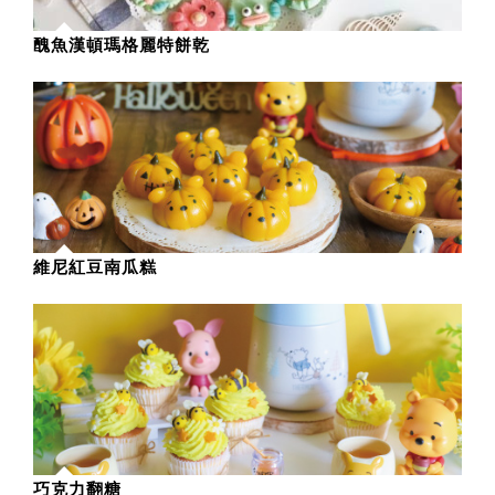
醜魚漢頓瑪格麗特餅乾
維尼紅豆南瓜糕
巧克力翻糖