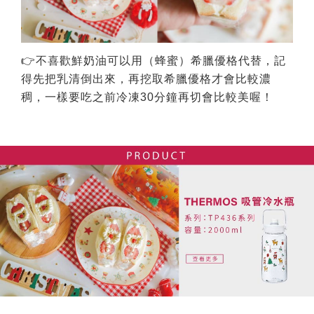
👉不喜歡鮮奶油可以用（蜂蜜）希臘優格代替，記
得先把乳清倒出來，再挖取希臘優格才會比較濃
稠，一樣要吃之前冷凍30分鐘再切會比較美喔！