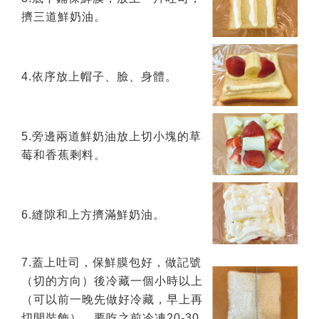
擠三道鮮奶油。
4.依序放上帽子、臉、身體。
5.旁邊兩道鮮奶油放上切小塊的草
莓和香蕉剩料。
6.縫隙和上方擠滿鮮奶油。
7.蓋上吐司，保鮮膜包好，做記號
（切的方向）後冷藏一個小時以上
（可以前一晚先做好冷藏，早上再
切開裝飾），要吃之前冷凍20-30