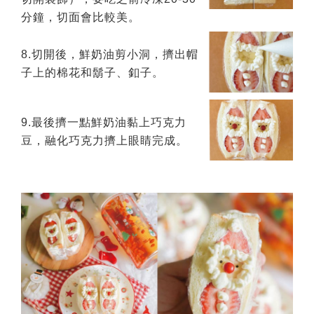
分鐘，切面會比較美。
8.切開後，鮮奶油剪小洞，擠出帽
子上的棉花和鬍子、釦子。
9.最後擠一點鮮奶油黏上巧克力
豆，融化巧克力擠上眼睛完成。