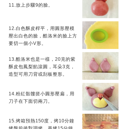
11.放上步驟9的臉。
12.白色酥皮桿平，用圓形壓模
壓出白色的臉，酷洛米的臉上方
要切一個小V形。
13.酷洛米也是一樣，20克的紫
酥皮包鳳梨餡滾圓，耳朵3克，
造型可用刀背或刮板整形。
14.粉紅骷髏搓小圓形壓扁，用
刀子在下面切兩刀。
15.烤箱預熱150度，烤10分鐘
烤盤前後對調烤，再烤15分鐘