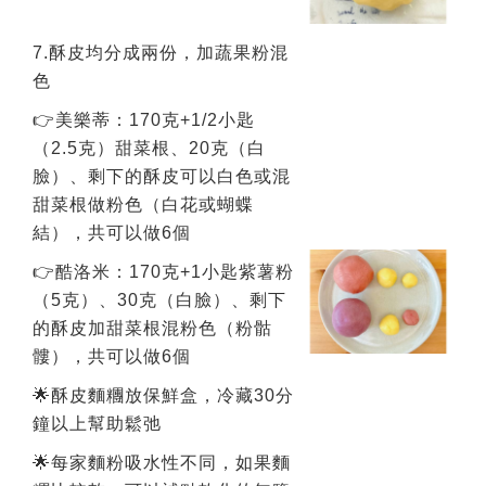
7.酥皮均分成兩份，加蔬果粉混
色
👉美樂蒂：170克+1/2小匙
（2.5克）甜菜根、20克（白
臉）、剩下的酥皮可以白色或混
甜菜根做粉色（白花或蝴蝶
結），共可以做6個
👉酷洛米：170克+1小匙紫薯粉
（5克）、30克（白臉）、剩下
的酥皮加甜菜根混粉色（粉骷
髏），共可以做6個
🌟酥皮麵糰放保鮮盒，冷藏30分
鐘以上幫助鬆弛
🌟每家麵粉吸水性不同，如果麵