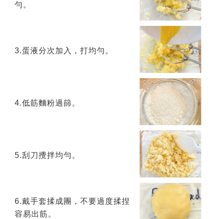
勻。
3.蛋液分次加入，打均勻。
4.低筋麵粉過篩。
5.刮刀攪拌均勻。
6.戴手套揉成團，不要過度揉捏
容易出筋。