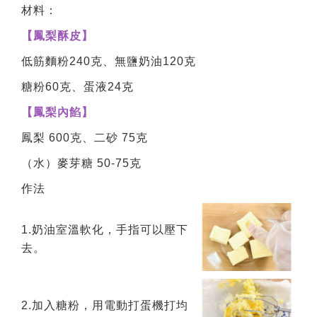
材料：
【鳳梨酥皮】
低筋麵粉240克、無鹽奶油120克
糖粉60克、蛋液24克
【鳳梨內餡】
鳳梨 600克、二砂 75克
（水）麥芽糖 50-75克
作法
1.奶油室溫軟化，手指可以壓下
去。
2.加入糖粉，用電動打蛋機打均