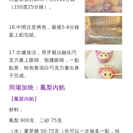
（150度25分鐘）。
16.中間注意烤色，最後5-8分鐘
蓋上鋁箔紙。
17.出爐放涼，用牙籤沾融化巧
克力畫上眼睛、骷髏眼睛，一點
點黃、粉色膏混白巧克力畫出鼻
子完成。
同場加映：鳳梨內餡
【鳳梨內餡】
材料：
鳳梨 600克、二砂 75克
（水）麥芽糖 50-75克（也可以一次做多一點，份