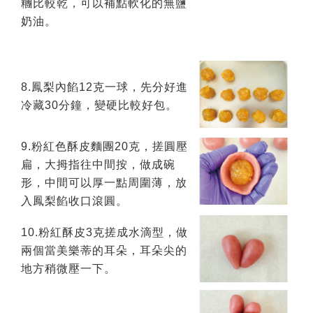
糰比較乾，可以補點軟化的無鹽
奶油。
8.鳳梨內餡12克一球，先分好進
冷藏30分鐘，變硬比較好包。
9.粉紅色酥皮麵團20克，搓圓壓
扁，大拇指往中間按，做成碗
形，中間可以厚一點周圍薄，放
入鳳梨餡收口滾圓。
10.粉紅酥皮3克搓成水滴型，做
兩個當美樂蒂的耳朵，耳朵尖的
地方稍微壓一下。