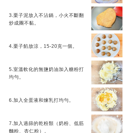
3.栗子泥放入不沾鍋，小火不斷翻
炒成團不黏。
4.栗子餡放涼，15-20克一個。
5.室溫軟化的無鹽奶油加入糖粉打
均勻。
6.加入全蛋液和煉乳打均勻。
7.加入過篩的乾粉類（奶粉、低筋
麵粉、杏仁粉）。