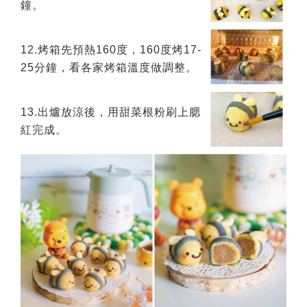
鐘。
12.烤箱先預熱160度，160度烤17-
25分鐘，看各家烤箱溫度做調整。
13.出爐放涼後，用甜菜根粉刷上腮
紅完成。