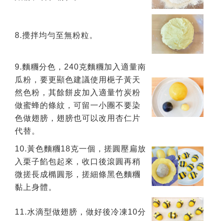
8.攪拌均勻至無粉粒。
9.麵糰分色，240克麵糰加入適量南
瓜粉，要更顯色建議使用梔子黃天
然色粉，其餘餅皮加入適量竹炭粉
做蜜蜂的條紋，可留一小團不要染
色做翅膀，翅膀也可以改用杏仁片
代替。
10.黃色麵糰18克一個，搓圓壓扁放
入栗子餡包起來，收口後滾圓再稍
微搓長成橢圓形，搓細條黑色麵糰
黏上身體。
11.水滴型做翅膀，做好後冷凍10分