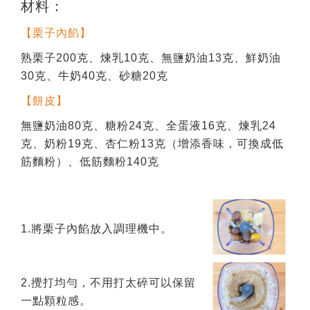
材料：
【栗子內餡】
熟栗子200克、煉乳10克、無鹽奶油13克、鮮奶油
30克、牛奶40克、砂糖20克
【餅皮】
無鹽奶油80克、糖粉24克、全蛋液16克、煉乳24
克、奶粉19克、杏仁粉13克（增添香味，可換成低
筋麵粉）、低筋麵粉140克
1.將栗子內餡放入調理機中。
2.攪打均勻，不用打太碎可以保留
一點顆粒感。