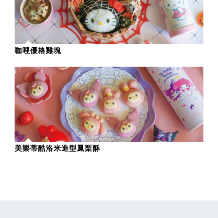
咖哩優格雞塊
美樂蒂酷洛米造型鳳梨酥