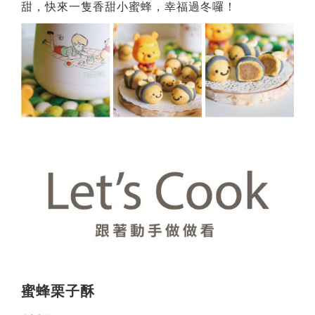
甜，快來一隻香甜小蜜蜂，幸福過冬囉！
蜜蜂栗子酥