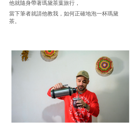
他就隨身帶著瑪黛茶葉旅行，
當下筆者就請他教我，如何正確地泡一杯瑪黛
茶。