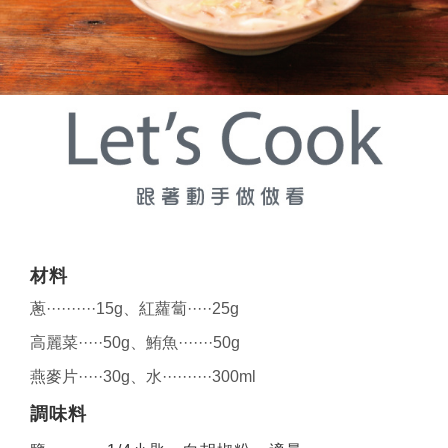
材料
蔥··········15g、紅蘿蔔·····25g
高麗菜·····50g、鮪魚·······50g
燕麥片·····30g、水··········300ml
調味料