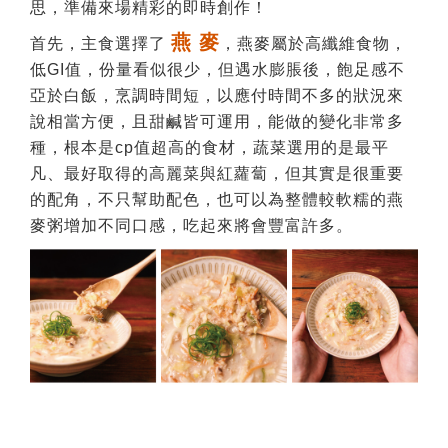
思，準備來場精彩的即時創作！
燕 麥
首先，主食選擇了
，燕麥屬於高纖維食物，
低GI值，份量看似很少，但遇水膨脹後，飽足感不
亞於白飯，烹調時間短，以應付時間不多的狀況來
說相當方便，且甜鹹皆可運用，能做的變化非常多
種，根本是cp值超高的食材，蔬菜選用的是最平
凡、最好取得的高麗菜與紅蘿蔔，但其實是很重要
的配角，不只幫助配色，也可以為整體較軟糯的燕
麥粥增加不同口感，吃起來將會豐富許多。