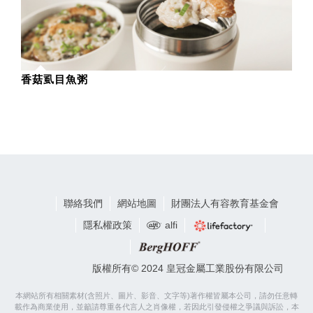
香菇虱目魚粥
聯絡我們
網站地圖
財團法人有容教育基金會
隱私權政策
alfi
版權所有© 2024 皇冠金屬工業股份有限公司
本網站所有相關素材(含照片、圖片、影音、文字等)著作權皆屬本公司，請勿任意轉
載作為商業使用，並籲請尊重各代言人之肖像權，若因此引發侵權之爭議與訴訟，本