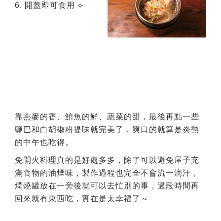
6. 開蓋即可食用 ⟣
靠燕麥的香、鮪魚的鮮、蔬菜的甜，最後再點一些
鹽巴和白胡椒粉提味就完美了，爽口的就算是炎熱
的中午也吃得。
免開火料理真的是好處多多，除了可以避免屋子充
滿食物的油煙味，製作過程也完全不會流一滴汗，
燜燒罐放在一旁後就可以去忙別的事，過段時間再
回來就有東西吃，實在是太幸福了～