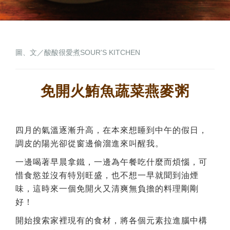
圖、文／酸酸很愛煮SOUR'S KITCHEN
免開火鮪魚蔬菜燕麥粥
四月的氣溫逐漸升高，在本來想睡到中午的假日，
調皮的陽光卻從窗邊偷溜進來叫醒我。
一邊喝著早晨拿鐵，一邊為午餐吃什麼而煩惱，可
惜食慾並沒有特別旺盛，也不想一早就聞到油煙
味，這時來一個免開火又清爽無負擔的料理剛剛
好！
開始搜索家裡現有的食材，將各個元素拉進腦中構