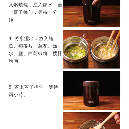
入燜燒罐，注入熱水，蓋
上蓋子搖勻，等待十分
鐘。
4. 將水瀝出，放入鮪
魚、燕麥片、蔥花、熱
水、鹽、白胡椒粉，攪拌
均勻。
5. 蓋上蓋子搖勻，等待
兩小時。