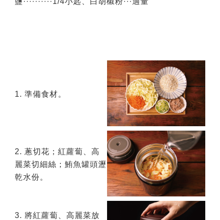
鹽··········1/4小匙、白胡椒粉···適量
1. 準備食材。
2. 蔥切花；紅蘿蔔、高
麗菜切細絲；鮪魚罐頭瀝
乾水份。
3. 將紅蘿蔔、高麗菜放