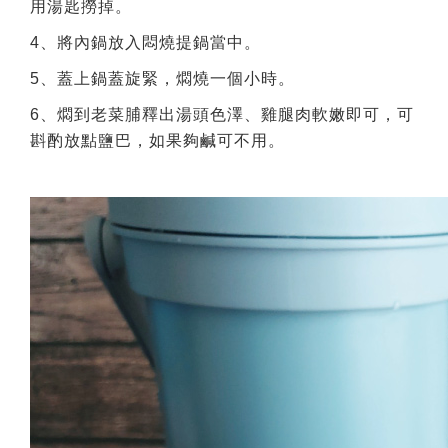
用湯匙撈掉。
4、將內鍋放入悶燒提鍋當中。
5、蓋上鍋蓋旋緊，燜燒一個小時。
6、燜到老菜脯釋出湯頭色澤、雞腿肉軟嫩即可，可
斟酌放點鹽巴，如果夠鹹可不用。