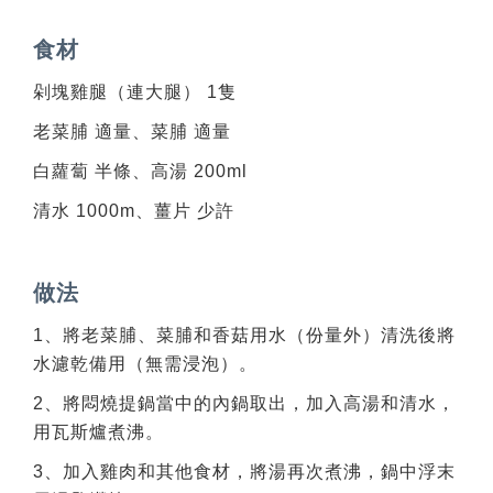
食材
剁塊雞腿（連大腿） 1隻
老菜脯 適量、菜脯 適量
白蘿蔔 半條、高湯 200ml
清水 1000m、薑片 少許
做法
1、將老菜脯、菜脯和香菇用水（份量外）清洗後將
水濾乾備用（無需浸泡）。
2、將悶燒提鍋當中的內鍋取出，加入高湯和清水，
用瓦斯爐煮沸。
3、加入雞肉和其他食材，將湯再次煮沸，鍋中浮末