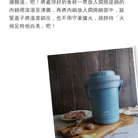
脯雞湯」吧！將處理好的食材一齊放入燜燒提鍋的
內鍋裡滾湯至沸騰，再將內鍋放入燜燒鍋當中，旋
緊蓋子將溫度鎖住，也不用守著爐火，就靜待「火
候足時他自美」吧！