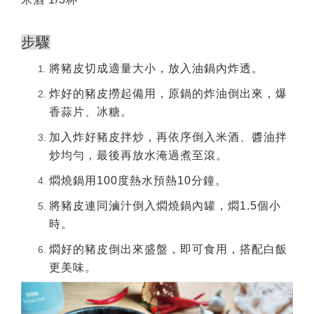
步驟
將豬皮切成適量大小，放入油鍋內炸透。
炸好的豬皮撈起備用，原鍋的炸油倒出來，爆
香蒜片、冰糖。
加入炸好豬皮拌炒，再依序倒入米酒、醬油拌
炒均勻，最後再放水淹過煮至滾。
燜燒鍋用100度熱水預熱10分鐘。
將豬皮連同滷汁倒入燜燒鍋內罐，燜1.5個小
時。
燜好的豬皮倒出來盛盤，即可食用，搭配白飯
更美味。