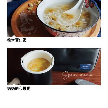
糙米薏仁粥
媽媽的心機粥