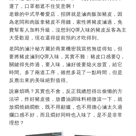
運了，口罩都遮不住笑意啊！
老爺的中式早餐愛店，招牌就是滷肉飯加豬皮，因
為老闆和肉販拿豬皮不用錢，索性將豬皮滷過，免
費幫客人加料升級，沒想到Q彈入味的豬皮反客為主
大受歡迎，現在還得提前預約才吃得到。
老闆的滷汁秘方屬於商業機密我當然無從得知，但
要將豬皮滷到Q彈入味，其實不難：豬皮口感要Q，
關鍵得先炸過，要入味，滷好後要熄火放置，給它
時間。多了兩道工序，雖然多花了一點時間，但是
反應出來的美味絕對值得。
說麻煩嗎？其實也不會，反正我總想得出偷懶的方
法🤣，炸好豬皮後，放醬油調味料稍微滾一下，就
放燜燒鍋燜軟，既不用顧爐，也不用擔心滷太久過
爛口感不好，而且燜好同時也入味了，是不是非常
理想？