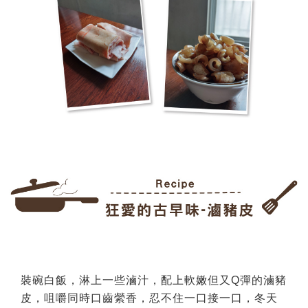
裝碗白飯，淋上一些滷汁，配上軟嫩但又Q彈的滷豬
皮，咀嚼同時口齒縈香，忍不住一口接一口，冬天