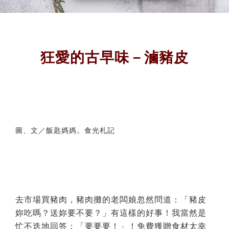
狂愛的古早味－滷豬皮
圖、文／飯匙媽媽。食光札記
去市場買豬肉，豬肉攤的老闆娘忽然問道：「豬皮
妳吃嗎？送妳要不要？」有這樣的好事！我當然是
忙不迭地回答：「要要要！」！免費獲贈食材太幸