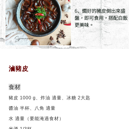
滷豬皮
食材
豬皮 1000 g、炸油 適量、冰糖 2大匙
醬油 半杯、八角 適量
水 適量（要能淹過食材）
米酒 1/3杯