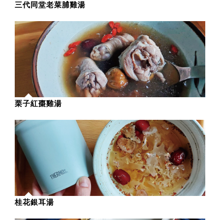
三代同堂老菜脯雞湯
栗子紅棗雞湯
桂花銀耳湯