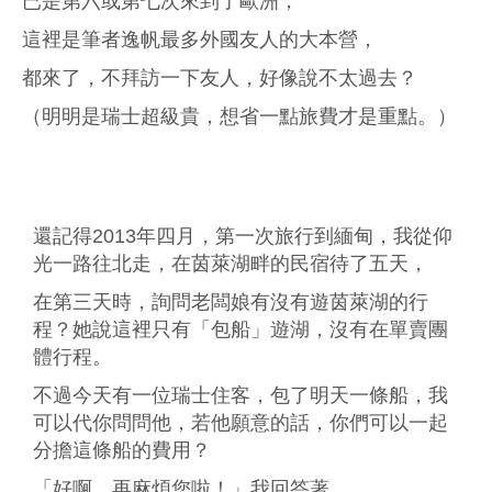
已是第六或第七次來到了歐洲，
這裡是筆者逸帆最多外國友人的大本營，
都來了，不拜訪一下友人，好像說不太過去？
（明明是瑞士超級貴，想省一點旅費才是重點。）
還記得2013年四月，第一次旅行到緬甸，我從仰
光一路往北走，在茵萊湖畔的民宿待了五天，
在第三天時，詢問老闆娘有沒有遊茵萊湖的行
程？她說這裡只有「包船」遊湖，沒有在單賣團
體行程。
不過今天有一位瑞士住客，包了明天一條船，我
可以代你問問他，若他願意的話，你們可以一起
分擔這條船的費用？
「好啊，再麻煩您啦！」我回答著。