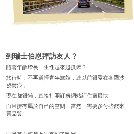
到瑞士伯恩拜訪友人？
隨著年齡增長，生性越來越孤僻？
旅行時，不再選擇青年旅館，連以前很愛在各國沙
發衝浪，
現在都很懶，直接打開訂房網站訂住宿最快，
而且擁有屬於自己的空間，當然；需要多付些錢來
買品質。