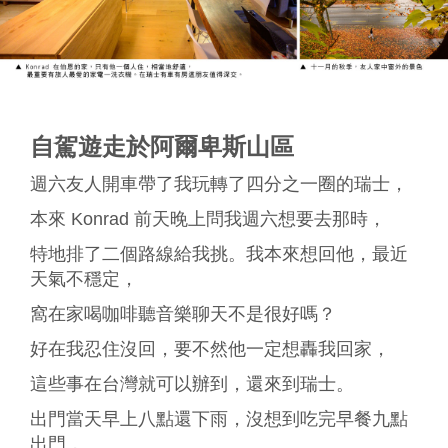
自駕遊走於阿爾卑斯山區
週六友人開車帶了我玩轉了四分之一圈的瑞士，
本來 Konrad 前天晚上問我週六想要去那時，
特地排了二個路線給我挑。我本來想回他，最近
天氣不穩定，
窩在家喝咖啡聽音樂聊天不是很好嗎？
好在我忍住沒回，要不然他一定想轟我回家，
這些事在台灣就可以辦到，還來到瑞士。
出門當天早上八點還下雨，沒想到吃完早餐九點
出門，